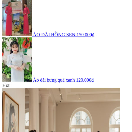
ÁO DÀI HỒNG SEN
150.000₫
Áo dài bưng quả xanh
120.000₫
Hot