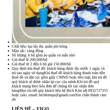
Chất liệu: lụa tây thi, quần phi bóng
Màu sắc: vàng đồng
Số lượng: 6 bộ gồm áo quần và mấn nhỏ
Giá thuê lẻ 200.000/bộ
Giá thuê từ 2 đến 6 bộ giá 150.000/bộ
Quy định khi thuê đồ: khách hàng được lấy trước 1 ngày và
trả sau ngày sử dụngKhi thuê đồ khách hàng thanh toán tiền
thuê đồ và đặt cọc gồm giấy CMND hoặc tiền mặt, khi trả đồ
quý khách sẽ được nhận lại cọc của mình.Khi trả đồ quý
khách mang theo hóa đơn để chúng tôi xác nhận đơn
hàngMọi chi tiết qúy khách liên hệ Bích Kim sđt 0932727355
hoặc zalo, email:
bichkimqn@gmail.comXin
chân thành cảm
ơn
LIÊN HỆ – VIGO