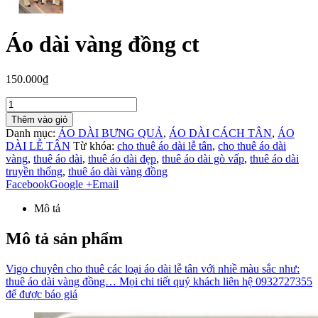
Áo dài vàng đồng ct
150.000₫
Thêm vào giỏ
Danh mục:
ÁO DÀI BƯNG QUẢ
,
ÁO DÀI CÁCH TÂN
,
ÁO
DÀI LỄ TÂN
Từ khóa:
cho thuê áo dài lễ tân
,
cho thuê áo dài
vàng
,
thuê áo dài
,
thuê áo dài đẹp
,
thuê áo dài gò vấp
,
thuê áo dài
truyền thống
,
thuê áo dài vàng đồng
Facebook
Google +
Email
Mô tả
Mô tả sản phẩm
Vigo chuyên cho thuê các loại áo dài lễ tân với nhiề màu sắc như:
thuê áo dài vàng đồng… Mọi chi tiết quý khách liên hệ 0932727355
để được báo giá