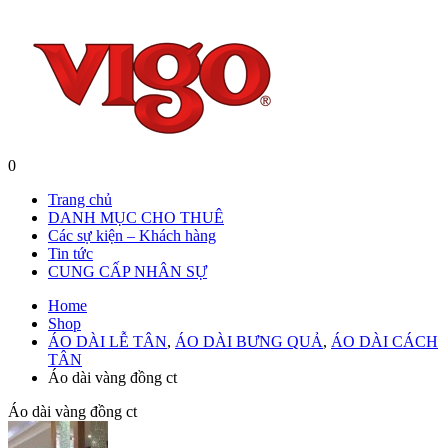
0
Trang chủ
DANH MỤC CHO THUÊ
Các sự kiện – Khách hàng
Tin tức
CUNG CẤP NHÂN SỰ
Home
Shop
ÁO DÀI LỄ TÂN
,
ÁO DÀI BƯNG QUẢ
,
ÁO DÀI CÁCH
TÂN
Áo dài vàng đồng ct
Áo dài vàng đồng ct