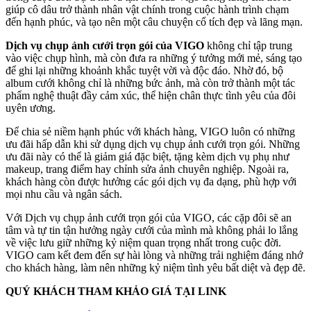
giúp cô dâu trở thành nhân vật chính trong cuộc hành trình chạm
đến hạnh phúc, và tạo nên một câu chuyện cổ tích đẹp và lãng mạn.
Dịch vụ chụp ảnh cưới trọn gói của VIGO
không chỉ tập trung
vào việc chụp hình, mà còn đưa ra những ý tưởng mới mẻ, sáng tạo
để ghi lại những khoảnh khắc tuyệt vời và độc đáo. Nhờ đó, bộ
album cưới không chỉ là những bức ảnh, mà còn trở thành một tác
phẩm nghệ thuật đầy cảm xúc, thể hiện chân thực tình yêu của đôi
uyên ương.
Để chia sẻ niềm hạnh phúc với khách hàng, VIGO luôn có những
ưu đãi hấp dẫn khi sử dụng dịch vụ chụp ảnh cưới trọn gói. Những
ưu đãi này có thể là giảm giá đặc biệt, tặng kèm dịch vụ phụ như
makeup, trang điểm hay chỉnh sửa ảnh chuyên nghiệp. Ngoài ra,
khách hàng còn được hưởng các gói dịch vụ đa dạng, phù hợp với
mọi nhu cầu và ngân sách.
Với Dịch vụ chụp ảnh cưới trọn gói của VIGO, các cặp đôi sẽ an
tâm và tự tin tận hưởng ngày cưới của mình mà không phải lo lắng
về việc lưu giữ những kỷ niệm quan trọng nhất trong cuộc đời.
VIGO cam kết đem đến sự hài lòng và những trải nghiệm đáng nhớ
cho khách hàng, làm nên những kỷ niệm tình yêu bất diệt và đẹp đẽ.
QUÝ KHÁCH THAM KHẢO GIÁ TẠI LINK