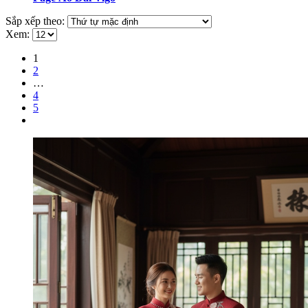
Sắp xếp theo:
Xem:
1
2
…
4
5