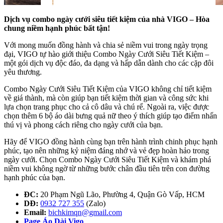
Dịch vụ combo ngày cưới siêu tiết kiệm của nhà VIGO – Hòa
chung niềm hạnh phúc bất tận!
Với mong muốn đồng hành và chia sẻ niềm vui trong ngày trọng
đại, VIGO tự hào giới thiệu Combo Ngày Cưới Siêu Tiết Kiệm –
một gói dịch vụ độc đáo, đa dạng và hấp dẫn dành cho các cặp đôi
yêu thương.
Combo Ngày Cưới Siêu Tiết Kiệm của VIGO không chỉ tiết kiệm
về giá thành, mà còn giúp bạn tiết kiệm thời gian và công sức khi
lựa chọn trang phục cho cả cô dâu và chú rể. Ngoài ra, việc được
chọn thêm 6 bộ áo dài bưng quả nữ theo ý thích giúp tạo điểm nhấn
thú vị và phong cách riêng cho ngày cưới của bạn.
Hãy để VIGO đồng hành cùng bạn trên hành trình chinh phục hạnh
phúc, tạo nên những kỷ niệm đáng nhớ và vẻ đẹp hoàn hảo trong
ngày cưới. Chọn Combo Ngày Cưới Siêu Tiết Kiệm và khám phá
niềm vui không ngờ từ những bước chân đầu tiên trên con đường
hạnh phúc của bạn.
ĐC:
20 Phạm Ngũ Lão, Phường 4, Quận Gò Vấp, HCM
DĐ:
0932 727 355
(Zalo)
Email:
bichkimqn@gmail.com
Page Áo Dài Vigo