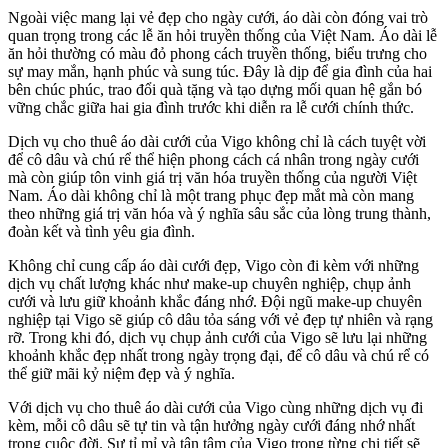
Ngoài việc mang lại vẻ đẹp cho ngày cưới, áo dài còn đóng vai trò
quan trọng trong các lễ ăn hỏi truyền thống của Việt Nam. Áo dài lễ
ăn hỏi thường có màu đỏ phong cách truyền thống, biểu trưng cho
sự may mắn, hạnh phúc và sung túc. Đây là dịp để gia đình của hai
bên chúc phúc, trao đổi quà tặng và tạo dựng mối quan hệ gắn bó
vững chắc giữa hai gia đình trước khi diễn ra lễ cưới chính thức.
Dịch vụ cho thuê áo dài cưới của Vigo không chỉ là cách tuyệt vời
để cô dâu và chú rể thể hiện phong cách cá nhân trong ngày cưới
mà còn giúp tôn vinh giá trị văn hóa truyền thống của người Việt
Nam. Áo dài không chỉ là một trang phục đẹp mắt mà còn mang
theo những giá trị văn hóa và ý nghĩa sâu sắc của lòng trung thành,
đoàn kết và tình yêu gia đình.
Không chỉ cung cấp áo dài cưới đẹp, Vigo còn đi kèm với những
dịch vụ chất lượng khác như make-up chuyên nghiệp, chụp ảnh
cưới và lưu giữ khoảnh khắc đáng nhớ. Đội ngũ make-up chuyên
nghiệp tại Vigo sẽ giúp cô dâu tỏa sáng với vẻ đẹp tự nhiên và rạng
rỡ. Trong khi đó, dịch vụ chụp ảnh cưới của Vigo sẽ lưu lại những
khoảnh khắc đẹp nhất trong ngày trọng đại, để cô dâu và chú rể có
thể giữ mãi kỷ niệm đẹp và ý nghĩa.
Với dịch vụ cho thuê áo dài cưới của Vigo cùng những dịch vụ đi
kèm, mỗi cô dâu sẽ tự tin và tận hưởng ngày cưới đáng nhớ nhất
trong cuộc đời. Sự tỉ mỉ và tận tâm của Vigo trong từng chi tiết sẽ