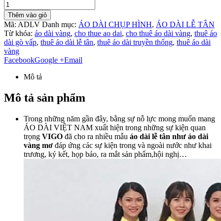
Thêm vào giỏ
Mã:
ADLV
Danh mục:
ÁO DÀI CHỤP HÌNH
,
ÁO DÀI LỄ TÂN
Từ khóa:
áo dài vàng
,
cho thue ao dai
,
cho thuê áo dài vàng
,
thuê áo
dài gò vấp
,
thuê áo dài lễ tân
,
thuê áo dài truyền thống
,
thuê áo dài
vàng
Facebook
Google +
Email
Mô tả
Mô tả sản phẩm
Trong những năm gần đây, bằng sự nỗ lực mong muốn mang
ÁO DÀI VIỆT NAM xuất hiện trong những sự kiện quan
trọng
VIGO
đã cho ra nhiều mẫu
áo dài lễ tân như áo dài
vàng mơ
đáp ứng các sự kiện trong và ngoài nước như khai
trương, ký kết, họp báo, ra mắt sản phẩm,hội nghị…