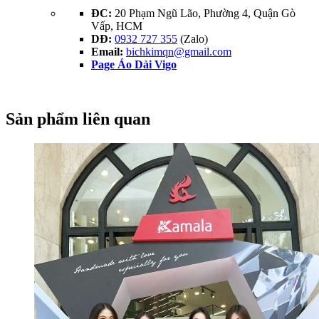
ĐC:
20 Phạm Ngũ Lão, Phường 4, Quận Gò
Vấp, HCM
DĐ:
0932 727 355
(Zalo)
Email:
bichkimqn@gmail.com
Page Áo Dài Vigo
Sản phẩm liên quan