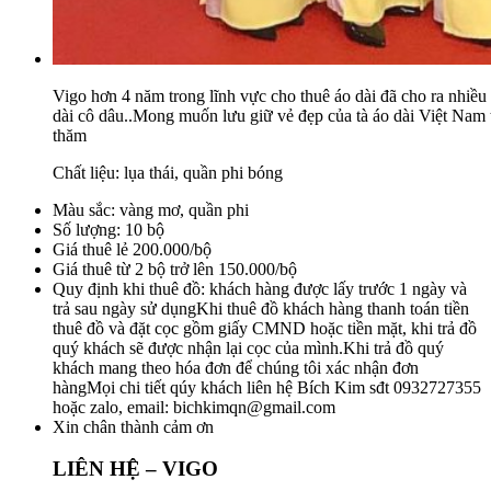
Vigo hơn 4 năm trong lĩnh vực cho thuê áo dài đã cho ra nhiều l
dài cô dâu..Mong muốn lưu giữ vẻ đẹp của tà áo dài Việt Nam t
thăm
Chất liệu: lụa thái, quần phi bóng
Màu sắc: vàng mơ, quần phi
Số lượng: 10 bộ
Giá thuê lẻ 200.000/bộ
Giá thuê từ 2 bộ trở lên 150.000/bộ
Quy định khi thuê đồ: khách hàng được lấy trước 1 ngày và
trả sau ngày sử dụngKhi thuê đồ khách hàng thanh toán tiền
thuê đồ và đặt cọc gồm giấy CMND hoặc tiền mặt, khi trả đồ
quý khách sẽ được nhận lại cọc của mình.Khi trả đồ quý
khách mang theo hóa đơn để chúng tôi xác nhận đơn
hàngMọi chi tiết qúy khách liên hệ Bích Kim sđt 0932727355
hoặc zalo, email:
bichkimqn@gmail.com
Xin chân thành cảm ơn
LIÊN HỆ – VIGO