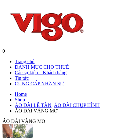
0
Trang chủ
DANH MỤC CHO THUÊ
Các sự kiện – Khách hàng
Tin tức
CUNG CẤP NHÂN SỰ
Home
Shop
ÁO DÀI LỄ TÂN
,
ÁO DÀI CHỤP HÌNH
ÁO DÀI VÀNG MƠ
ÁO DÀI VÀNG MƠ