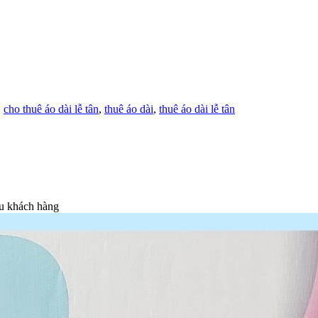
,
cho thuê áo dài lễ tân
,
thuê áo dài
,
thuê áo dài lễ tân
ều khách hàng