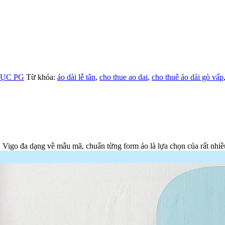
ỤC PG
Từ khóa:
áo dài lễ tân
,
cho thue ao dai
,
cho thuê áo dài gò vấp
 , Vigo đa dạng về mẫu mã, chuẩn từng form áo là lựa chọn của rất nhi