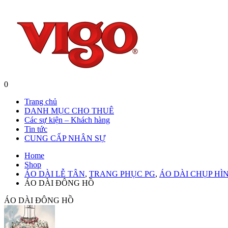
0
Trang chủ
DANH MỤC CHO THUÊ
Các sự kiện – Khách hàng
Tin tức
CUNG CẤP NHÂN SỰ
Home
Shop
ÁO DÀI LỄ TÂN
,
TRANG PHỤC PG
,
ÁO DÀI CHỤP HÌ
ÁO DÀI ĐÔNG HỒ
ÁO DÀI ĐÔNG HỒ