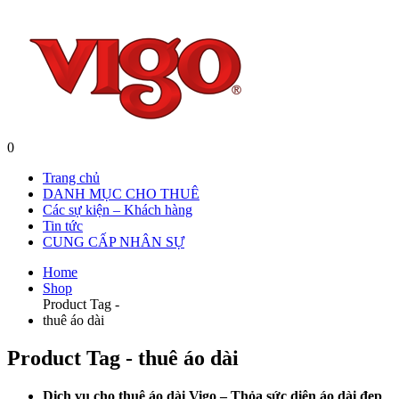
0
Trang chủ
DANH MỤC CHO THUÊ
Các sự kiện – Khách hàng
Tin tức
CUNG CẤP NHÂN SỰ
Home
Shop
Product Tag -
thuê áo dài
Product Tag - thuê áo dài
Dịch vụ cho thuê áo dài Vigo – Thỏa sức diện áo dài đẹp