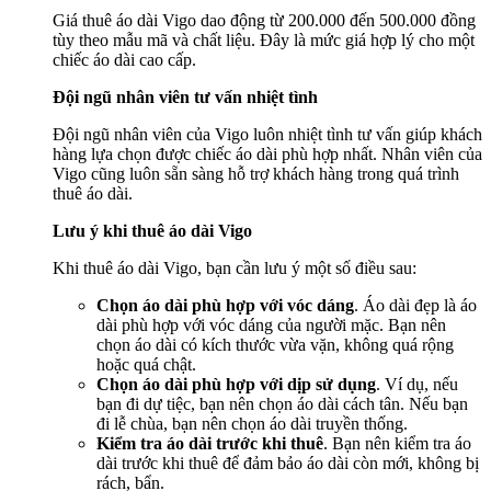
Giá thuê áo dài Vigo dao động từ 200.000 đến 500.000 đồng
tùy theo mẫu mã và chất liệu. Đây là mức giá hợp lý cho một
chiếc áo dài cao cấp.
Đội ngũ nhân viên tư vấn nhiệt tình
Đội ngũ nhân viên của Vigo luôn nhiệt tình tư vấn giúp khách
hàng lựa chọn được chiếc áo dài phù hợp nhất. Nhân viên của
Vigo cũng luôn sẵn sàng hỗ trợ khách hàng trong quá trình
thuê áo dài.
Lưu ý khi thuê áo dài Vigo
Khi thuê áo dài Vigo, bạn cần lưu ý một số điều sau:
Chọn áo dài phù hợp với vóc dáng
. Áo dài đẹp là áo
dài phù hợp với vóc dáng của người mặc. Bạn nên
chọn áo dài có kích thước vừa vặn, không quá rộng
hoặc quá chật.
Chọn áo dài phù hợp với dịp sử dụng
. Ví dụ, nếu
bạn đi dự tiệc, bạn nên chọn áo dài cách tân. Nếu bạn
đi lễ chùa, bạn nên chọn áo dài truyền thống.
Kiểm tra áo dài trước khi thuê
. Bạn nên kiểm tra áo
dài trước khi thuê để đảm bảo áo dài còn mới, không bị
rách, bẩn.