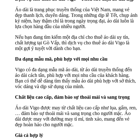
Áo dài là trang phục truyền thống của Việt Nam, mang vẻ
đẹp thanh lịch, duyên dáng. Trong những dịp lễ Tết, chụp ảnh
kỷ niệm, hay thậm chí là trong ngày trọng đại, áo dài luôn là
lựa chọn hàng đầu của nhiều người.
Nếu bạn đang tìm kiếm một địa chỉ cho thuê áo dài uy tín,
chất lượng tại Gò Vấp, thì dịch vụ cho thuê áo dài Vigo là
một gợi ý tuyệt vời dành cho bạn.
Đa dạng mẫu mã, phù hợp với mọi nhu cầu
Vigo có đa dạng mẫu mã áo dài, từ áo dài truyền thống đến
áo dài cách tân, phù hợp với mọi nhu cầu của khách hàng.
Bạn có thể dễ dàng tìm thấy mẫu áo dài phù hợp với sở thích,
vóc dáng và dịp sử dụng của mình.
Chất liệu cao cấp, đảm bảo sự thoải mái và sang trọng
Áo dài Vigo được may từ chất liệu cao cấp như lụa, gấm, ren,
… đảm bảo sự thoải mái và sang trọng cho người mặc. Áo
dài được may với đường may tỉ mỉ, tinh xảo, mang đến vẻ
đẹp hoàn hảo cho người mặc.
Giá cả hợp lý