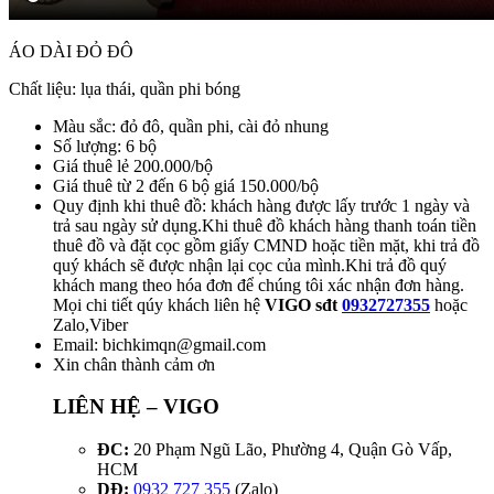
ÁO DÀI ĐỎ ĐÔ
Chất liệu: lụa thái, quần phi bóng
Màu sắc: đỏ đô, quần phi, cài đỏ nhung
Số lượng: 6 bộ
Giá thuê lẻ 200.000/bộ
Giá thuê từ 2 đến 6 bộ giá 150.000/bộ
Quy định khi thuê đồ: khách hàng được lấy trước 1 ngày và
trả sau ngày sử dụng.Khi thuê đồ khách hàng thanh toán tiền
thuê đồ và đặt cọc gồm giấy CMND hoặc tiền mặt, khi trả đồ
quý khách sẽ được nhận lại cọc của mình.Khi trả đồ quý
khách mang theo hóa đơn để chúng tôi xác nhận đơn hàng.
Mọi chi tiết qúy khách liên hệ
VIGO sđt
0932727355
hoặc
Zalo,Viber
Email:
bichkimqn@gmail.com
Xin chân thành cảm ơn
LIÊN HỆ – VIGO
ĐC:
20 Phạm Ngũ Lão, Phường 4, Quận Gò Vấp,
HCM
DĐ:
0932 727 355
(Zalo)