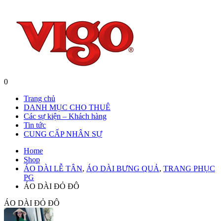
0
Trang chủ
DANH MỤC CHO THUÊ
Các sự kiện – Khách hàng
Tin tức
CUNG CẤP NHÂN SỰ
Home
Shop
ÁO DÀI LỄ TÂN
,
ÁO DÀI BƯNG QUẢ
,
TRANG PHỤC
PG
ÁO DÀI ĐỎ ĐÔ
ÁO DÀI ĐỎ ĐÔ