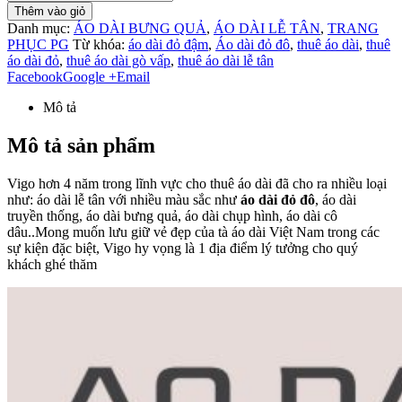
Thêm vào giỏ
Danh mục:
ÁO DÀI BƯNG QUẢ
,
ÁO DÀI LỄ TÂN
,
TRANG
PHỤC PG
Từ khóa:
áo dài đỏ đậm
,
Áo dài đỏ đô
,
thuê áo dài
,
thuê
áo dài đỏ
,
thuê áo dài gò vấp
,
thuê áo dài lễ tân
Facebook
Google +
Email
Mô tả
Mô tả sản phẩm
Vigo hơn 4 năm trong lĩnh vực cho thuê áo dài đã cho ra nhiều loại
như: áo dài lễ tân với nhiều màu sắc như
áo dài đỏ đô
, áo dài
truyền thống, áo dài bưng quả, áo dài chụp hình, áo dài cô
dâu..Mong muốn lưu giữ vẻ đẹp của tà áo dài Việt Nam trong các
sự kiện đặc biệt, Vigo hy vọng là 1 địa điểm lý tưởng cho quý
khách ghé thăm