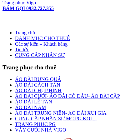
Trang phục Vigo
BẤM GỌI 0932.727.355
Trang chủ
DANH MỤC CHO THUÊ
Các sự kiện – Khách hàng
Tin tức
CUNG CẤP NHÂN SỰ
Trang phục cho thuê
ÁO DÀI BƯNG QUẢ
ÁO DÀI CÁCH TÂN
ÁO DÀI CHỤP HÌNH
ÁO DÀI CƯỚI- ÁO DÀI CÔ DÂU- ÁO DÀI CẶP
ÁO DÀI LỄ TÂN
ÁO DÀI NAM
ÁO DÀI TRUNG NIÊN- ÁO DÀI XUI GIA
CUNG CẤP NHÂN SỰ MC PG KOL...
TRANG PHỤC PG
VÁY CƯỚI NHÀ VIGO