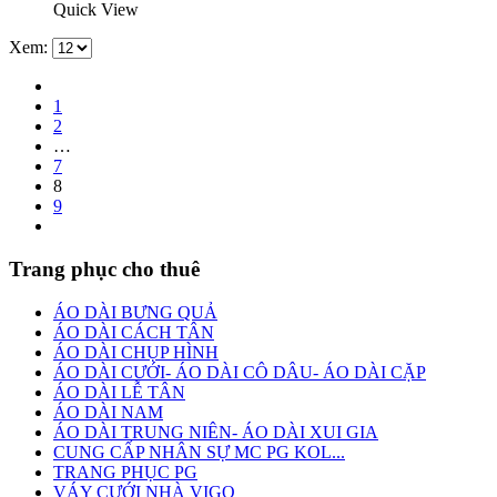
Quick View
Xem:
1
2
…
7
8
9
Trang phục cho thuê
ÁO DÀI BƯNG QUẢ
ÁO DÀI CÁCH TÂN
ÁO DÀI CHỤP HÌNH
ÁO DÀI CƯỚI- ÁO DÀI CÔ DÂU- ÁO DÀI CẶP
ÁO DÀI LỄ TÂN
ÁO DÀI NAM
ÁO DÀI TRUNG NIÊN- ÁO DÀI XUI GIA
CUNG CẤP NHÂN SỰ MC PG KOL...
TRANG PHỤC PG
VÁY CƯỚI NHÀ VIGO