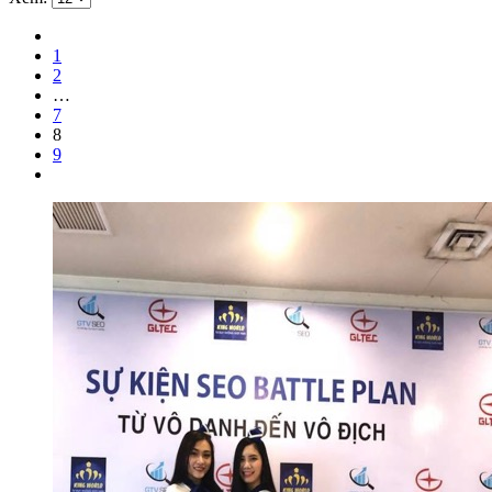
1
2
…
7
8
9