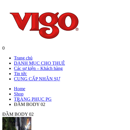
0
Trang chủ
DANH MỤC CHO THUÊ
Các sự kiện – Khách hàng
Tin tức
CUNG CẤP NHÂN SỰ
Home
Shop
TRANG PHỤC PG
ĐẦM BODY 02
ĐẦM BODY 02