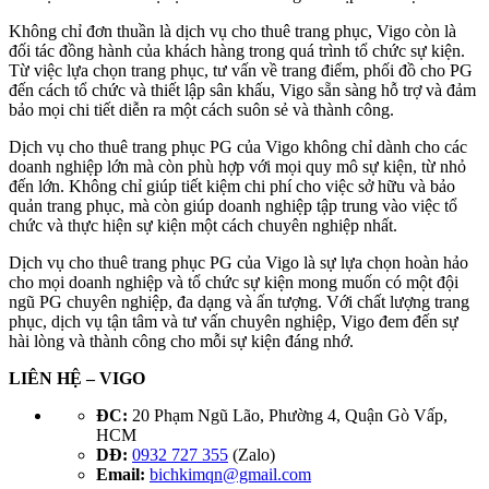
Không chỉ đơn thuần là dịch vụ cho thuê trang phục, Vigo còn là
đối tác đồng hành của khách hàng trong quá trình tổ chức sự kiện.
Từ việc lựa chọn trang phục, tư vấn về trang điểm, phối đồ cho PG
đến cách tổ chức và thiết lập sân khấu, Vigo sẵn sàng hỗ trợ và đảm
bảo mọi chi tiết diễn ra một cách suôn sẻ và thành công.
Dịch vụ cho thuê trang phục PG của Vigo không chỉ dành cho các
doanh nghiệp lớn mà còn phù hợp với mọi quy mô sự kiện, từ nhỏ
đến lớn. Không chỉ giúp tiết kiệm chi phí cho việc sở hữu và bảo
quản trang phục, mà còn giúp doanh nghiệp tập trung vào việc tổ
chức và thực hiện sự kiện một cách chuyên nghiệp nhất.
Dịch vụ cho thuê trang phục PG của Vigo là sự lựa chọn hoàn hảo
cho mọi doanh nghiệp và tổ chức sự kiện mong muốn có một đội
ngũ PG chuyên nghiệp, đa dạng và ấn tượng. Với chất lượng trang
phục, dịch vụ tận tâm và tư vấn chuyên nghiệp, Vigo đem đến sự
hài lòng và thành công cho mỗi sự kiện đáng nhớ.
LIÊN HỆ – VIGO
ĐC:
20 Phạm Ngũ Lão, Phường 4, Quận Gò Vấp,
HCM
DĐ:
0932 727 355
(Zalo)
Email:
bichkimqn@gmail.com