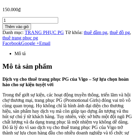
150.000₫
Thêm vào giỏ
Danh mục:
TRANG PHỤC PG
Từ khóa:
thuê đầm pg
,
thuê đồ pg
,
thuê trang phục pg
Facebook
Google +
Email
Mô tả
Mô tả sản phẩm
Dịch vụ cho thuê trang phục PG của Vigo – Sự lựa chọn hoàn
hảo cho sự kiện tuyệt vời
Trong thế giới sự kiện, các hoạt động truyền thông, triển lãm và hội
chợ thương mại, trang phục PG (Promotional Girls) đóng vai trò vô
cùng quan trọng. Họ không chỉ là hình ảnh đại diện cho thương
hiệu, sản phẩm hay dịch vụ mà còn giúp tạo dựng ấn tượng và thu
hút sự chú ý từ khách hàng. Tuy nhiên, việc sở hữu một đội ngũ PG
chất lượng và đa dạng trang phục là một nhiệm vụ không dễ dàng.
Đó là lý do vì sao dịch vụ cho thuê trang phục PG của Vigo trở
thành sự lựa chọn hàng đầu cho nhiều doanh nghiệp và tổ chức sự