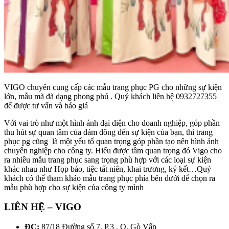
VIGO chuyên cung cấp các mẫu trang phục PG cho những sự kiện
lớn, mẫu mã đã dạng phong phú . Quý khách liên hệ 0932727355
để được tư vấn và báo giá
Với vai trò như một hình ảnh đại diện cho doanh nghiệp, góp phần
thu hút sự quan tâm của đám đông đến sự kiện của bạn, thì trang
phục pg cũng là một yếu tố quan trọng góp phần tạo nên hình ảnh
chuyên nghiệp cho công ty. Hiểu được tầm quan trọng đó Vigo cho
ra nhiều mẫu trang phục sang trọng phù hợp với các loại sự kiện
khác nhau như Họp báo, tiệc tất niên, khai trương, ký kết…Quý
khách có thể tham khảo mẫu trang phục phía bên dưới để chọn ra
mẫu phù hợp cho sự kiện của công ty mình
LIÊN HỆ – VIGO
ĐC:
87/18 Đường số 7, P.3 , Q. Gò Vấp