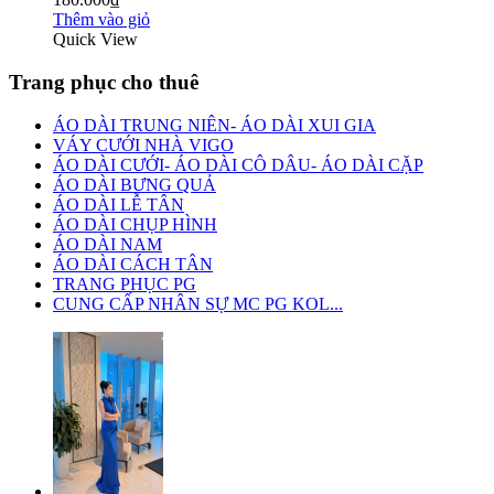
Thêm vào giỏ
Quick View
Trang phục cho thuê
ÁO DÀI TRUNG NIÊN- ÁO DÀI XUI GIA
VÁY CƯỚI NHÀ VIGO
ÁO DÀI CƯỚI- ÁO DÀI CÔ DÂU- ÁO DÀI CẶP
ÁO DÀI BƯNG QUẢ
ÁO DÀI LỄ TÂN
ÁO DÀI CHỤP HÌNH
ÁO DÀI NAM
ÁO DÀI CÁCH TÂN
TRANG PHỤC PG
CUNG CẤP NHÂN SỰ MC PG KOL...