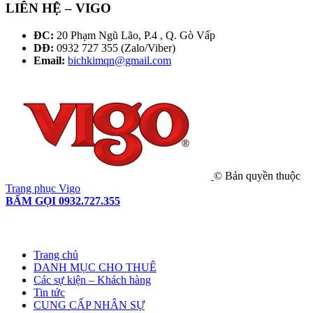
LIÊN HỆ – VIGO
ĐC:
20 Phạm Ngũ Lão, P.4 , Q. Gò Vấp
DĐ:
0932 727 355 (Zalo/Viber)
Email:
bichkimqn@gmail.com
© Bản quyền thuộc
Trang phục Vigo
BẤM GỌI 0932.727.355
Trang chủ
DANH MỤC CHO THUÊ
Các sự kiện – Khách hàng
Tin tức
CUNG CẤP NHÂN SỰ