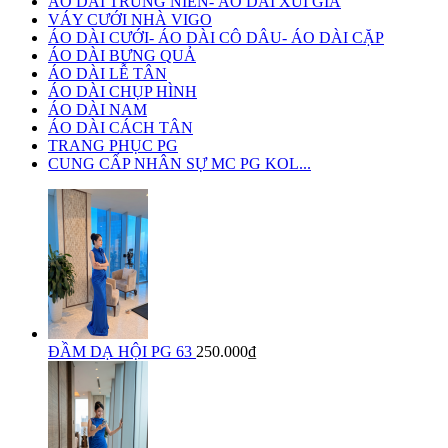
ÁO DÀI TRUNG NIÊN- ÁO DÀI XUI GIA
VÁY CƯỚI NHÀ VIGO
ÁO DÀI CƯỚI- ÁO DÀI CÔ DÂU- ÁO DÀI CẶP
ÁO DÀI BƯNG QUẢ
ÁO DÀI LỄ TÂN
ÁO DÀI CHỤP HÌNH
ÁO DÀI NAM
ÁO DÀI CÁCH TÂN
TRANG PHỤC PG
CUNG CẤP NHÂN SỰ MC PG KOL...
ĐẦM DẠ HỘI PG 63
250.000₫