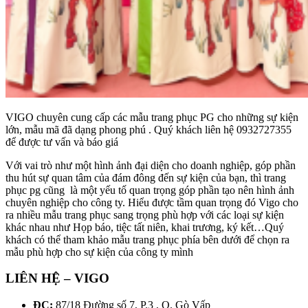
VIGO chuyên cung cấp các mẫu trang phục PG cho những sự kiện
lớn, mẫu mã đã dạng phong phú . Quý khách liên hệ 0932727355
để được tư vấn và báo giá
Với vai trò như một hình ảnh đại diện cho doanh nghiệp, góp phần
thu hút sự quan tâm của đám đông đến sự kiện của bạn, thì trang
phục pg cũng là một yếu tố quan trọng góp phần tạo nên hình ảnh
chuyên nghiệp cho công ty. Hiểu được tầm quan trọng đó Vigo cho
ra nhiều mẫu trang phục sang trọng phù hợp với các loại sự kiện
khác nhau như Họp báo, tiệc tất niên, khai trương, ký kết…Quý
khách có thể tham khảo mẫu trang phục phía bên dưới để chọn ra
mẫu phù hợp cho sự kiện của công ty mình
LIÊN HỆ – VIGO
ĐC:
87/18 Đường số 7, P.3 , Q. Gò Vấp