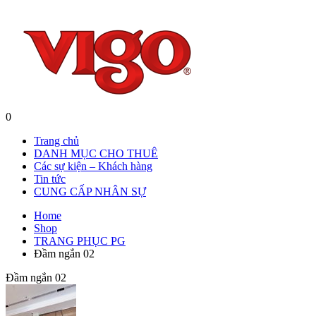
0
Trang chủ
DANH MỤC CHO THUÊ
Các sự kiện – Khách hàng
Tin tức
CUNG CẤP NHÂN SỰ
Home
Shop
TRANG PHỤC PG
Đầm ngắn 02
Đầm ngắn 02