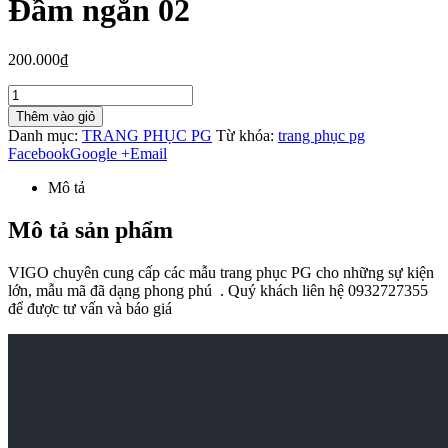
Đầm ngắn 02
200.000₫
Thêm vào giỏ
Danh mục:
TRANG PHỤC PG
Từ khóa:
trang phục pg
Facebook
Google +
Email
Mô tả
Mô tả sản phẩm
VIGO chuyên cung cấp các mẫu trang phục PG cho những sự kiện
lớn, mẫu mã đã dạng phong phú . Quý khách liên hệ 0932727355
để được tư vấn và báo giá