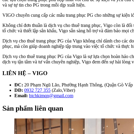
và sự tự tin cho PG trong mỗi dịp xuất hiện.
VIGO chuyên cung cấp các mẫu trang phục PG cho những sự kiện lớ
Không chỉ đơn thuần là dịch vụ cho thuê trang phục, Vigo còn là đối
tổ chức và thiết lập sân khấu, Vigo sẵn sàng hỗ trợ và đảm bảo mọi ch
Dịch vụ cho thuê trang phục PG của Vigo không chỉ dành cho các doa
phục, mà còn giúp doanh nghiệp tập trung vào việc tổ chức và thực h
Dịch vụ cho thuê trang phục PG của Vigo là sự lựa chọn hoàn hảo c
dịch vụ tận tâm và tư vấn chuyên nghiệp, Vigo đem đến sự hài lòng 
LIÊN HỆ – VIGO
ĐC:
20 Phạm Ngũ Lão, Phường Hạnh Thông, (Quận Gò Vấp
DĐ:
0932 727 355
(Zalo,Viber)
Email:
bichkimqn@gmail.com
Sản phẩm liên quan