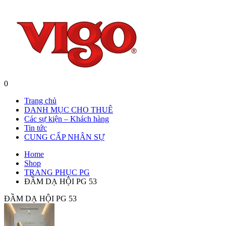
0
Trang chủ
DANH MỤC CHO THUÊ
Các sự kiện – Khách hàng
Tin tức
CUNG CẤP NHÂN SỰ
Home
Shop
TRANG PHỤC PG
ĐẦM DẠ HỘI PG 53
ĐẦM DẠ HỘI PG 53