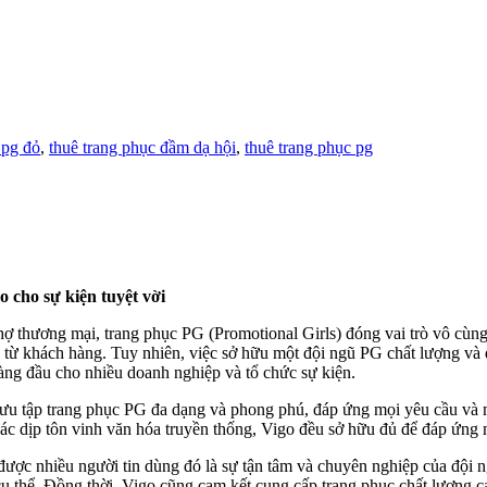
 pg đỏ
,
thuê trang phục đầm dạ hội
,
thuê trang phục pg
 cho sự kiện tuyệt vời
 chợ thương mại, trang phục PG (Promotional Girls) đóng vai trò vô cùn
 từ khách hàng. Tuy nhiên, việc sở hữu một đội ngũ PG chất lượng và 
àng đầu cho nhiều doanh nghiệp và tổ chức sự kiện.
ưu tập trang phục PG đa dạng và phong phú, đáp ứng mọi yêu cầu và 
o các dịp tôn vinh văn hóa truyền thống, Vigo đều sở hữu đủ để đáp ứng
ược nhiều người tin dùng đó là sự tận tâm và chuyên nghiệp của đội n
cụ thể. Đồng thời, Vigo cũng cam kết cung cấp trang phục chất lượng 