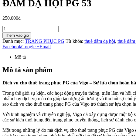
ĐẦM DẠ HỘI PG 53
250.000₫
Thêm vào giỏ
Danh mục:
TRANG PHỤC PG
Từ khóa:
thuê đầm dạ hội
,
thuê đầm
Facebook
Google +
Email
Mô tả
Mô tả sản phẩm
Dịch vụ cho thuê trang phục PG của Vigo – Sự lựa chọn hoàn hảo
Trong thế giới sự kiện, các hoạt động truyền thông, triển lãm và hội
phẩm hay dịch vụ mà còn giúp tạo dựng ấn tượng và thu hút sự chú ý
sao dịch vụ cho thuê trang phục PG của Vigo trở thành sự lựa chọn h
Với kinh nghiệm và chuyên nghiệp, Vigo đã xây dựng được một bộ s
các sự kiện thời trang đến trang phục truyền thống, lịch sự dành ch
Một trong những lý do mà dịch vụ cho thuê trang phục PG của Vigo đ
các lựa chọn trang phục phù hợp nhất với chủ đề sự kiện và yêu cầu 