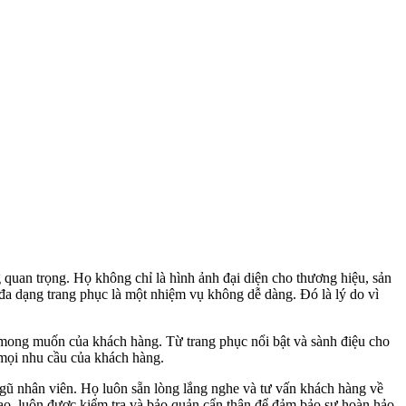
g quan trọng. Họ không chỉ là hình ảnh đại diện cho thương hiệu, sản
đa dạng trang phục là một nhiệm vụ không dễ dàng. Đó là lý do vì
mong muốn của khách hàng. Từ trang phục nổi bật và sành điệu cho
 mọi nhu cầu của khách hàng.
gũ nhân viên. Họ luôn sẵn lòng lắng nghe và tư vấn khách hàng về
cao, luôn được kiểm tra và bảo quản cẩn thận để đảm bảo sự hoàn hảo