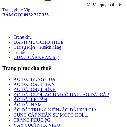
© Bản quyền thuộc
Trang phục Vigo
BẤM GỌI 0932.727.355
Trang chủ
DANH MỤC CHO THUÊ
Các sự kiện – Khách hàng
Tin tức
CUNG CẤP NHÂN SỰ
Trang phục cho thuê
ÁO DÀI BƯNG QUẢ
ÁO DÀI CÁCH TÂN
ÁO DÀI CHỤP HÌNH
ÁO DÀI CƯỚI- ÁO DÀI CÔ DÂU- ÁO DÀI CẶP
ÁO DÀI LỄ TÂN
ÁO DÀI NAM
ÁO DÀI TRUNG NIÊN- ÁO DÀI XUI GIA
CUNG CẤP NHÂN SỰ MC PG KOL...
TRANG PHỤC PG
VÁY CƯỚI NHÀ VIGO