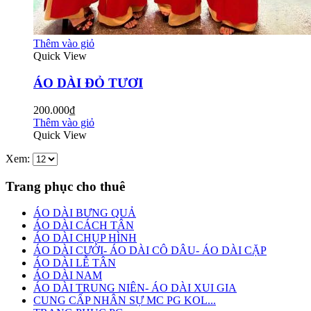
Thêm vào giỏ
Quick View
ÁO DÀI ĐỎ TƯƠI
200.000₫
Thêm vào giỏ
Quick View
Xem:
Trang phục cho thuê
ÁO DÀI BƯNG QUẢ
ÁO DÀI CÁCH TÂN
ÁO DÀI CHỤP HÌNH
ÁO DÀI CƯỚI- ÁO DÀI CÔ DÂU- ÁO DÀI CẶP
ÁO DÀI LỄ TÂN
ÁO DÀI NAM
ÁO DÀI TRUNG NIÊN- ÁO DÀI XUI GIA
CUNG CẤP NHÂN SỰ MC PG KOL...