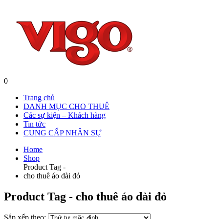
0
Trang chủ
DANH MỤC CHO THUÊ
Các sự kiện – Khách hàng
Tin tức
CUNG CẤP NHÂN SỰ
Home
Shop
Product Tag -
cho thuê áo dài đỏ
Product Tag - cho thuê áo dài đỏ
Sắp xếp theo: