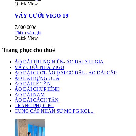
Quick View
VÁY CƯỚI VIGO 19
7.000.000₫
Thêm vào giỏ
Quick View
Trang phục cho thuê
ÁO DÀI TRUNG NIÊN- ÁO DÀI XUI GIA
VÁY CƯỚI NHÀ VIGO
ÁO DÀI CƯỚI- ÁO DÀI CÔ DÂU- ÁO DÀI CẶP
ÁO DÀI BƯNG QUẢ
ÁO DÀI LỄ TÂN
ÁO DÀI CHỤP HÌNH
ÁO DÀI NAM
ÁO DÀI CÁCH TÂN
TRANG PHỤC PG
CUNG CẤP NHÂN SỰ MC PG KOL...