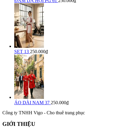
ĐẦM DẠ HỘI PG 61
250.000₫
SET 13
250.000₫
ÁO DÀI NAM 37
250.000₫
Công ty TNHH Vigo - Cho thuê trang phục
GIỚI THIỆU