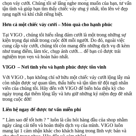
chọn váy cưới. Chúng tôi sẽ lắng nghe mong muốn của bạn, tư vấn
tận tình và giúp bạn tìm thấy chiếc váy ưng ý nhất, tôn lên vẻ đẹp
rạng ngời và khí chất riêng biệt.
Hơn cả một chiếc váy cưới – Món quà cho hạnh phúc
Tại VIGO , chúng tôi hiểu rằng đám cưới là một trong những sự
kiện trọng đại nhất trong cuộc đời mỗi người. Do đó, ngoài việc
cung cấp váy cưới, chúng tôi còn mang đến những dịch vụ đi kèm
như trang điểm, làm tóc, chụp ảnh cưới… để bạn có được trải
nghiệm trọn vẹn và hoàn hảo nhất.
VIGO – Nơi tình yêu và hạnh phúc được tôn vinh
Với VIGO , bạn không chỉ sở hữu một chiếc váy cưới lộng lẫy mà
còn nhận được sự quan tâm, thấu hiểu và tận tâm từ đội ngũ nhân
viên của chúng tôi. Hãy đến với VIGO để biến hóa diệu kỳ cho
ngày trọng đại thêm lộng lẫy và lưu giữ những kỷ niệm đẹp đẽ nhất
trong cuộc đời!
Liên hệ ngay để được tư vấn miễn phí
” Làm sao để tốt hơn ? ” luôn là câu hỏi hàng đầu của shop nhằm
ngày càng cải tiến và hoàn thiện dịch vụ của mình. VIGO luôn
mang lại 1 cảm nhận khác cho khách hàng trong lĩnh vực bán và