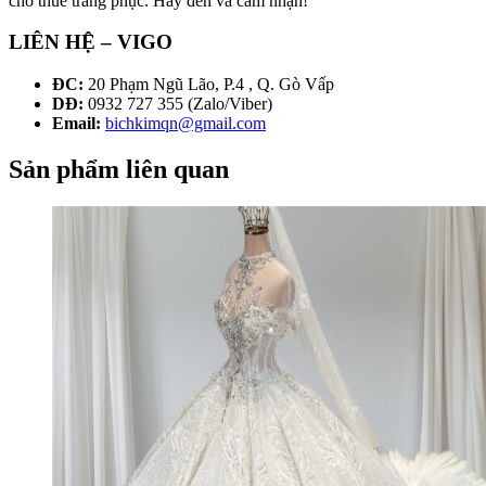
cho thuê trang phục. Hãy đến và cảm nhận!
LIÊN HỆ – VIGO
ĐC:
20 Phạm Ngũ Lão, P.4 , Q. Gò Vấp
DĐ:
0932 727 355 (Zalo/Viber)
Email:
bichkimqn@gmail.com
Sản phẩm liên quan